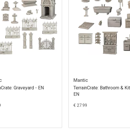
c
Mantic
nCrate: Graveyard - EN
TerrainCrate: Bathroom & Ki
EN
9
€ 27.99