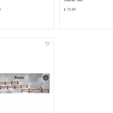
0
€ 73.99