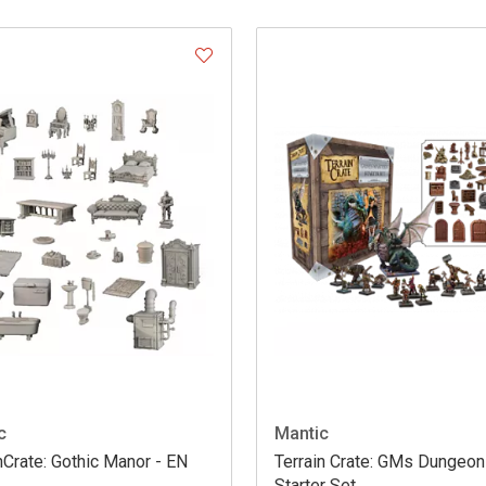
c
Mantic
nCrate: Gothic Manor - EN
Terrain Crate: GMs Dungeon
Starter Set