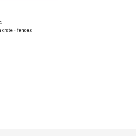
c
n crate - fences