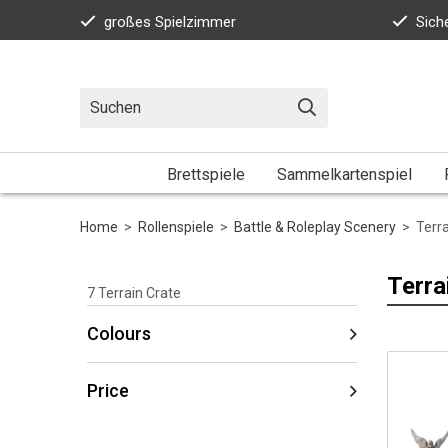
großes Spielzimmer
Sich
Brettspiele
Sammelkartenspiel
Home
>
Rollenspiele
>
Battle & Roleplay Scenery
>
Terra
Terra
7
Terrain Crate
Colours
Price