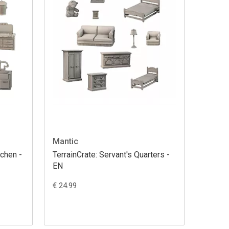
Mantic
tchen -
TerrainCrate: Servant's Quarters -
EN
€ 24.99