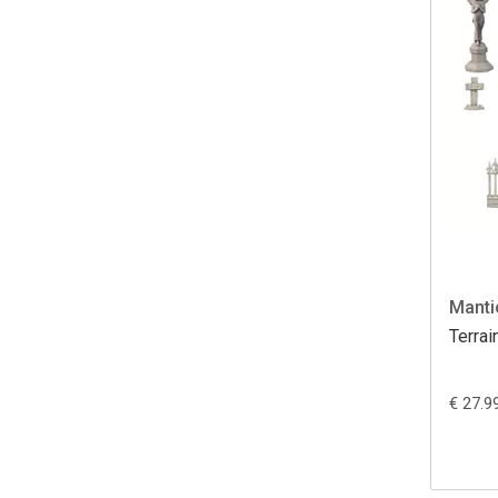
Manti
Terrai
€ 27.9