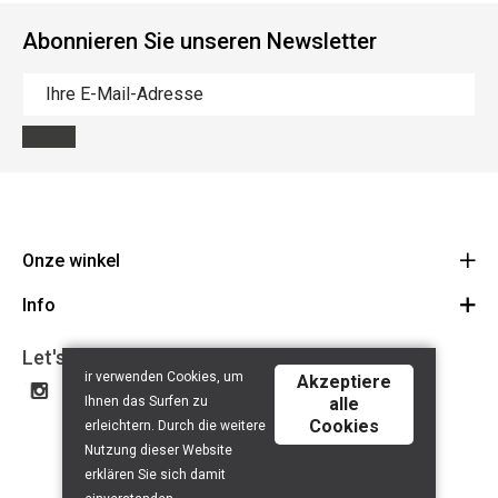
Abonnieren Sie unseren Newsletter
Onze winkel
Info
Route
BE 0648.822.409
Let's get social
Contact
ir verwenden Cookies, um
Akzeptiere
Disclaimer
Ihnen das Surfen zu
alle
Cookies
Privacy Policy
erleichtern. Durch die weitere
Nutzung dieser Website
erklären Sie sich damit