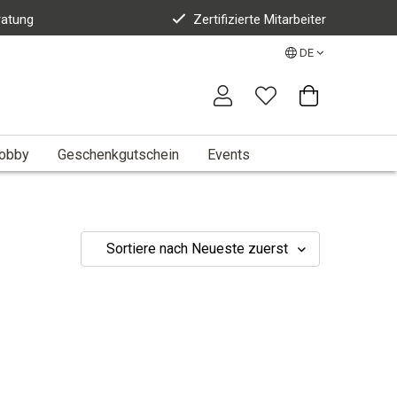
ratung
Zertifizierte Mitarbeiter
DE
Hobby
Geschenkgutschein
Events