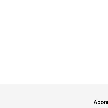
Abonn