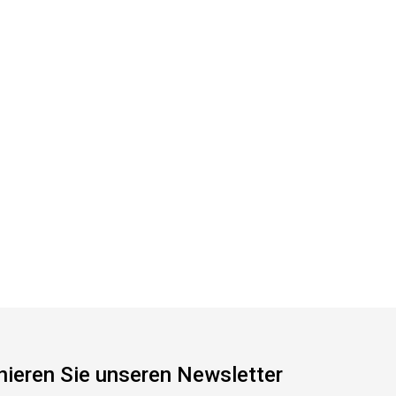
ieren Sie unseren Newsletter