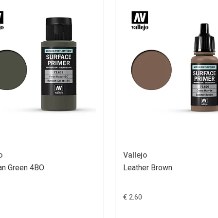
o
Vallejo
an Green 4BO
Leather Brown
€ 2.60