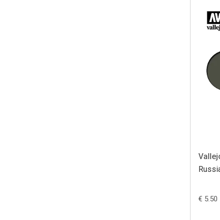
Vallej
Russi
€ 5.50