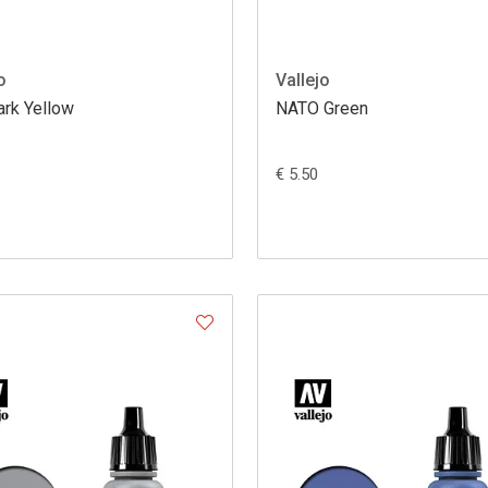
o
Vallejo
ark Yellow
NATO Green
€ 5.50