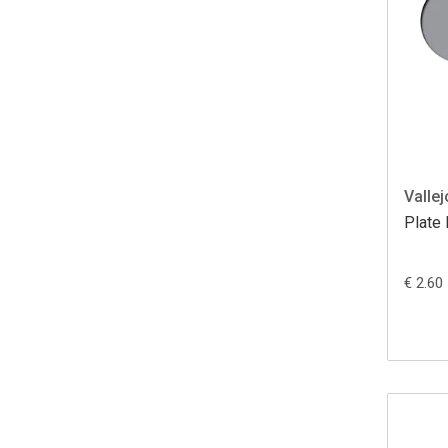
Vallej
Plate 
€ 2.60