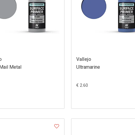
o
Vallejo
Mail Metal
Ultramarine
€ 2.60