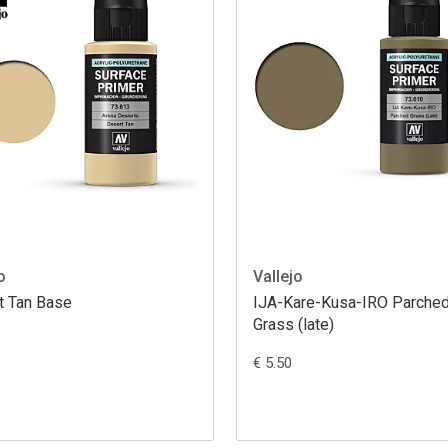
o
Vallejo
t Tan Base
IJA-Kare-Kusa-IRO Parche
Grass (late)
€ 5.50