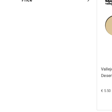
Vallej
Deser
€ 5.50