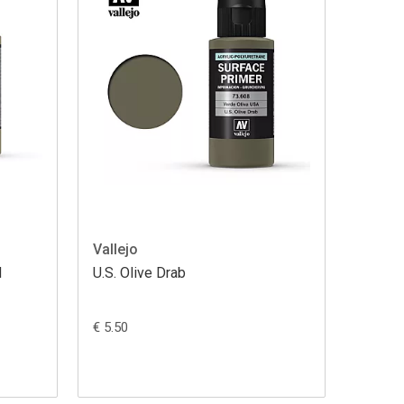
Vallejo
d
U.S. Olive Drab
€ 5.50