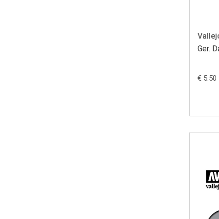
Vallej
Ger. D
€ 5.50