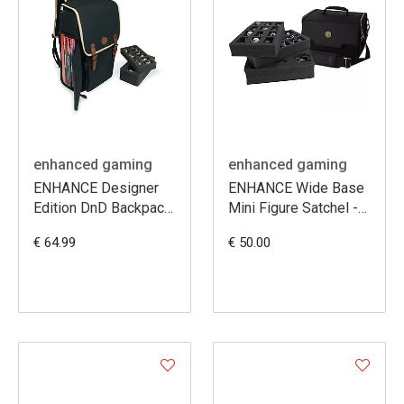
enhanced gaming
enhanced gaming
ENHANCE Designer
ENHANCE Wide Base
Edition DnD Backpack
Mini Figure Satchel -
- Stylish RPG Travel
Case for 25 Minis +
€ 64.99
€ 50.00
Bag (Black)
Custom Foam Tray