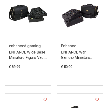
enhanced gaming
Enhance
ENHANCE Wide Base
ENHANCE War
Miniature Figure Vault
Games/Miniature
- Case for 58 Minis +
Figure Satchel
€ 89.99
€ 50.00
Custom Foam Tray