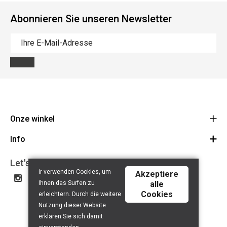
Abonnieren Sie unseren Newsletter
Onze winkel
Info
Route
BE 0648.822.409
Let's get social
Contact
ir verwenden Cookies, um
Akzeptiere
Disclaimer
Ihnen das Surfen zu
alle
Cookies
Privacy Policy
erleichtern. Durch die weitere
Nutzung dieser Website
erklären Sie sich damit