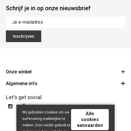
Schrijf je in op onze nieuwsbrief
Inschrijven
Onze winkel
Algemene info
Noordstraat 41 - 8800 Roeselare
Route
Algemene voorwaarden
051 20 43 88
Let's get social
BE 0753.405.631
Contact
Wij gebruiken cookies om uw
Disclaimer
Alle
surfervaring makkelijker te
cookies
Privacy Policy
aanvaarden
maken. Door verder gebruik te