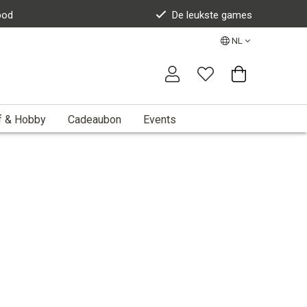
bod
De leukste games
NL
f & Hobby
Cadeaubon
Events