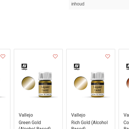
inhoud
Vallejo
Vallejo
Va
Green Gold
Rich Gold (Alcohol
Co
(Alcohol Based)
Based)
Ba