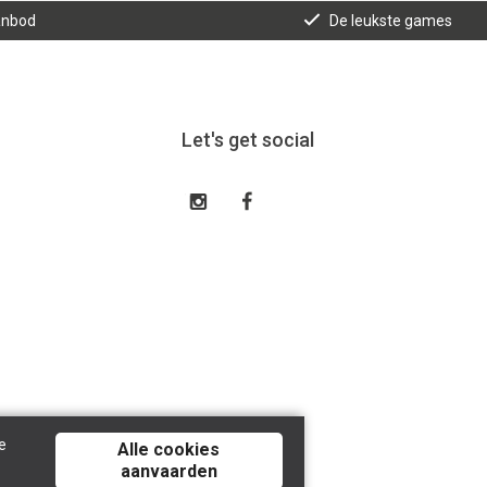
anbod
De leukste games
Let's get social
e
Alle cookies
aanvaarden