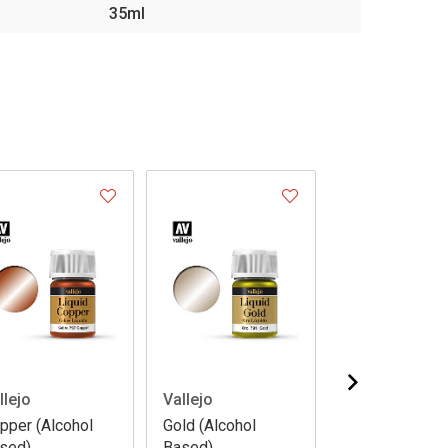
35ml
llejo
Vallejo
Vallejo
pper (Alcohol
Gold (Alcohol
Red Gold (Alco
sed)
Based)
Based)