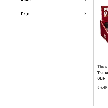
Prijs
The a
The Ar
Glue
€ 6.49