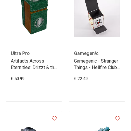
Ultra Pro
Gamegen!c
Artifacts Across
Gamegenic - Stranger
Eternities: Drizzt & the
Things - Hellfire Club
Forgotten Realms
Premium Dice Tower
€ 50.99
€ 22.49
Premium Dice Tower
for Dungeons &
Dragons