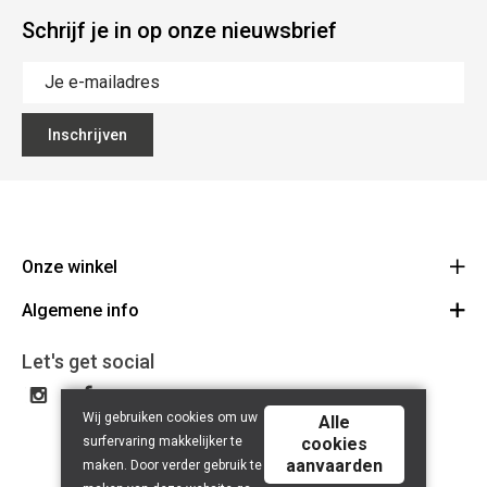
Schrijf je in op onze nieuwsbrief
Inschrijven
Onze winkel
Algemene info
Noordstraat 41 - 8800 Roeselare
Route
Algemene voorwaarden
051 20 43 88
Let's get social
BE 0753.405.631
Contact
Wij gebruiken cookies om uw
Disclaimer
Alle
surfervaring makkelijker te
cookies
Privacy Policy
aanvaarden
maken. Door verder gebruik te