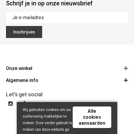
Schrijf je in op onze nieuwsbrief
Inschrijven
Onze winkel
Algemene info
Noordstraat 41 - 8800 Roeselare
Route
Algemene voorwaarden
051 20 43 88
Let's get social
BE 0753.405.631
Contact
Wij gebruiken cookies om uw
Disclaimer
Alle
surfervaring makkelijker te
cookies
Privacy Policy
aanvaarden
maken. Door verder gebruik te
maken van deze website ga