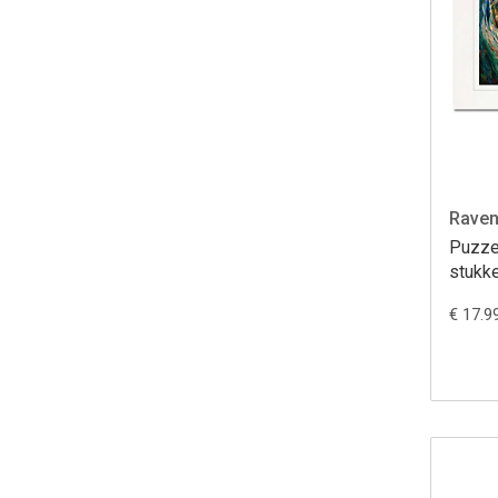
Raven
Puzze
stukk
€ 17.9