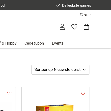
bod
De leukste games
NL
f & Hobby
Cadeaubon
Events