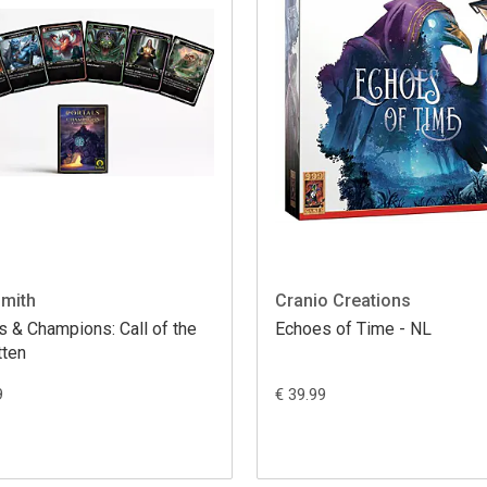
mith
Cranio Creations
s & Champions: Call of the
Echoes of Time - NL
tten
9
€ 39.99