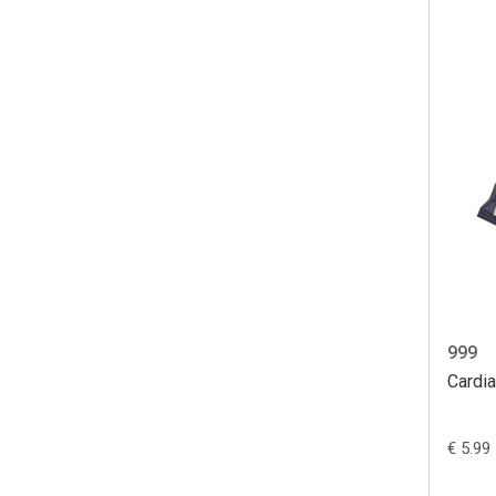
999
Cardia
€ 5.99