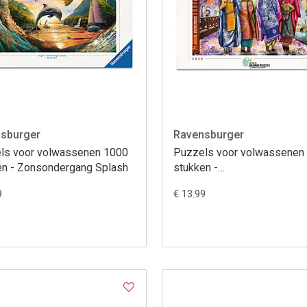
sburger
Ravensburger
ls voor volwassenen 1000
Puzzels voor volwassenen
en - Zonsondergang Splash
stukken -
Kersenbloesemwandeling
9
€ 13.99