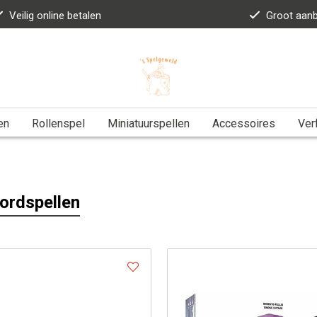
Veilig online betalen
Groot aan
en
Rollenspel
Miniatuurspellen
Accessoires
Ver
bordspellen