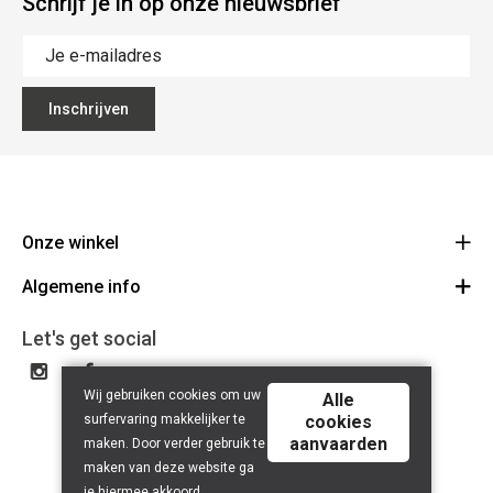
Schrijf je in op onze nieuwsbrief
Inschrijven
Onze winkel
Algemene info
Noordstraat 41 - 8800 Roeselare
Route
Algemene voorwaarden
051 20 43 88
Let's get social
BE 0753.405.631
Contact
Wij gebruiken cookies om uw
Disclaimer
Alle
surfervaring makkelijker te
cookies
Privacy Policy
aanvaarden
maken. Door verder gebruik te
maken van deze website ga
je hiermee akkoord.