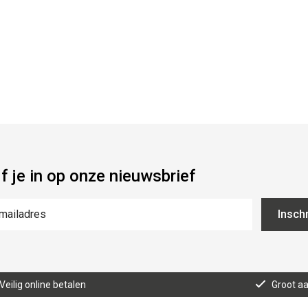
jf je in op onze nieuwsbrief
Inschr
Veilig online betalen
Groot a