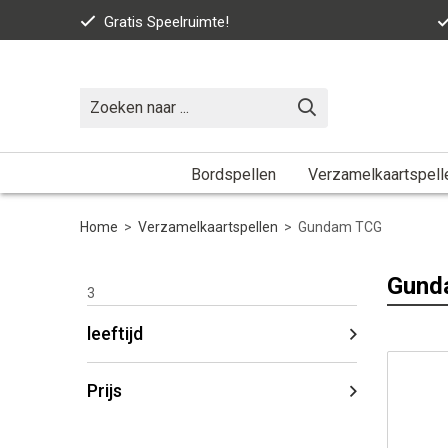
Gratis Speelruimte!
Bordspellen
Verzamelkaartspell
Home
>
Verzamelkaartspellen
>
Gundam TCG
Gund
3
leeftijd
Prijs