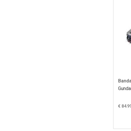
Banda
Gunda
€ 84.9