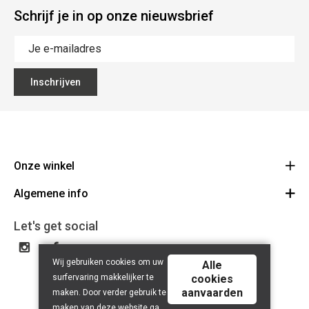
Schrijf je in op onze nieuwsbrief
Inschrijven
Onze winkel
Algemene info
Noordstraat 41 - 8800 Roeselare
Route
Algemene voorwaarden
051 20 43 88
Let's get social
BE 0753.405.631
Contact
Wij gebruiken cookies om uw
Disclaimer
Alle
surfervaring makkelijker te
cookies
Privacy Policy
aanvaarden
maken. Door verder gebruik te
maken van deze website ga