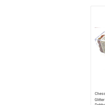
Ches
Glitt
Dobbe