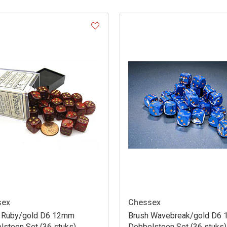
sex
Chessex
er Ruby/gold D6 12mm
Brush Wavebreak/gold D6
lsteen Set (36 stuks)
Dobbelsteen Set (36 stuks)