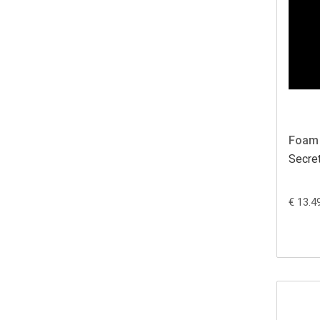
Foam 
Secre
€ 13.4