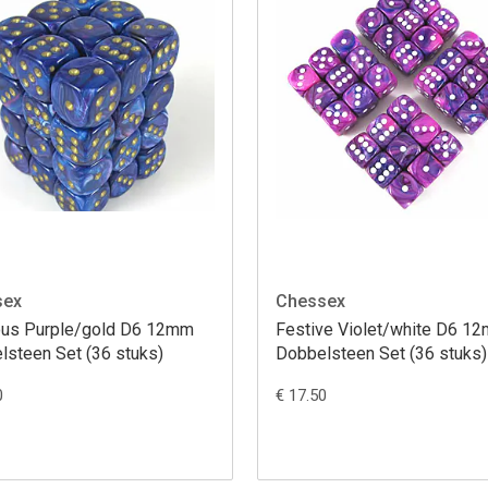
sex
Chessex
ous Purple/gold D6 12mm
Festive Violet/white D6 1
lsteen Set (36 stuks)
Dobbelsteen Set (36 stuks)
0
€ 17.50