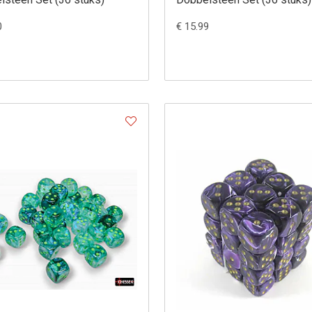
0
€ 15.99