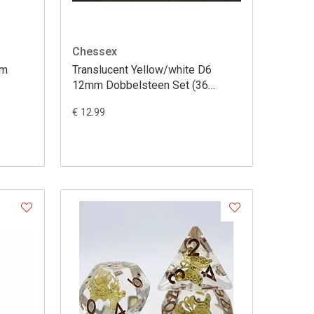
Chessex
mm
Translucent Yellow/white D6
12mm Dobbelsteen Set (36
stuks)
€ 12.99