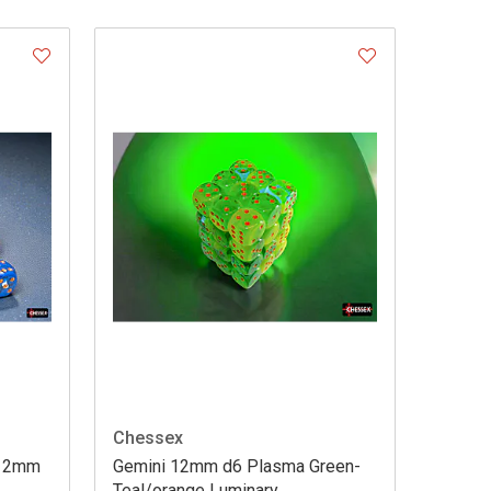
Chessex
 12mm
Gemini 12mm d6 Plasma Green-
Teal/orange Luminary