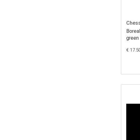
Ches
Borea
green
(36 st
€ 17.5