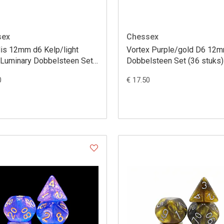
sex
Chessex
lis 12mm d6 Kelp/light
Vortex Purple/gold D6 12
 Luminary Dobbelsteen Set
Dobbelsteen Set (36 stuks)
uks)
0
€ 17.50