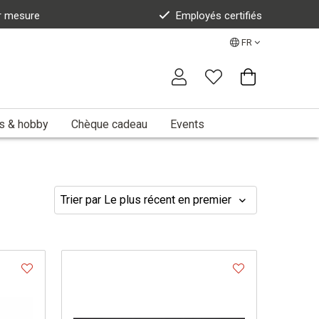
r mesure
Employés certifiés
FR
s & hobby
Chèque cadeau
Events