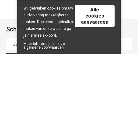
Wij gebruiken cookies om uw
Alle
surfervaring makkelijker te
cookies
aanvaarden
maken. Door verder gebruik te
Schrijf je in op onze nieuwsbrief
maken van deze website ga
je hiermee akkoord.
Meer info vind je in onze
algemene voorwaarden
.
Inschrijven
Onze winkel
Algemene info
Noordstraat 41 - 8800 Roeselare
Route
Algemene voorwaarden
051 20 43 88
Let's get social
BE 0753.405.631
Contact