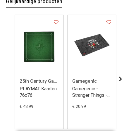
Gelijkaardige producten
25th Century Games
Gamegen!c
Ul
PLAYMAT Kaarten
Gamegenic -
UP
76x76
Stranger Things -
Se
Hellfire Club Prime
- F
€ 43.99
€ 20.99
€ 2
Playmat
20
Ed
Cha
M