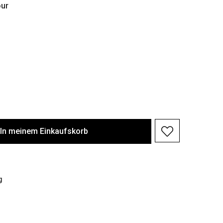
ur
In meinem Einkaufskorb
g