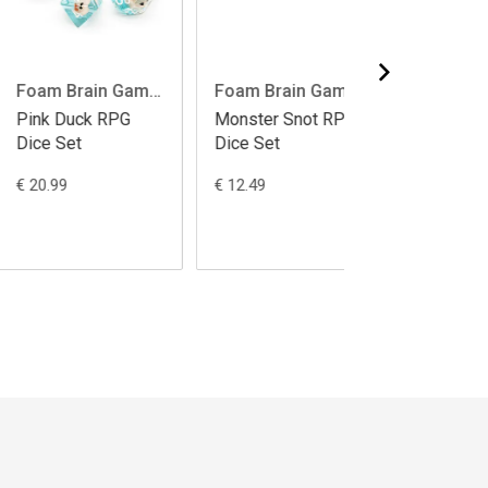
Foam Brain Games
Foam Brain Games
nster Snot RPG
Ketchup & Mustard
Skull and Gold
ce Set
RPG Dice Set
Glitter RPG Di
Set
12.49
€ 12.49
€ 20.99