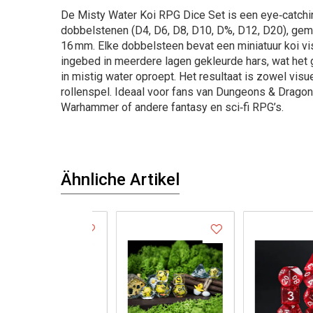
De Misty Water Koi RPG Dice Set is een eye‑catchi
dobbelstenen (D4, D6, D8, D10, D%, D12, D20), gema
16 mm. Elke dobbelsteen bevat een miniatuur koi vis
ingebed in meerdere lagen gekleurde hars, wat het
in mistig water oproept. Het resultaat is zowel visu
rollenspel. Ideaal voor fans van Dungeons & Dragon
Warhammer of andere fantasy en sci‑fi RPG’s.
Ähnliche Artikel