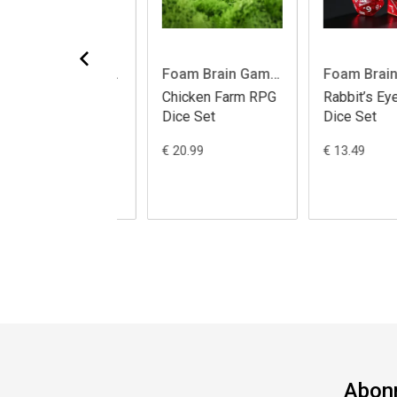
Foam Brain Games
Foam Brain Games
ken Farm RPG
Rabbit’s Eye RPG
Goblin Goo RPG
 Set
Dice Set
Dice Set
.99
€ 13.49
€ 12.49
Abonn