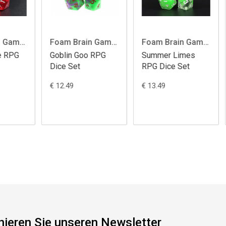
Foam Brain Games
Foam Brain Games
Foam Brain Games
Summer Limes
Pink Duck RPG
Mo
RPG Dice Set
Dice Set
Di
€ 13.49
€ 20.99
€ 
ieren Sie unseren Newsletter