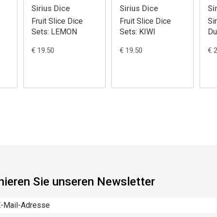
Sirius Dice
Sirius Dice
Si
Fruit Slice Dice
Fruit Slice Dice
Si
Sets: LEMON
Sets: KIWI
Du
Dr
€ 19.50
€ 19.50
€ 
Un
Tr
ieren Sie unseren Newsletter