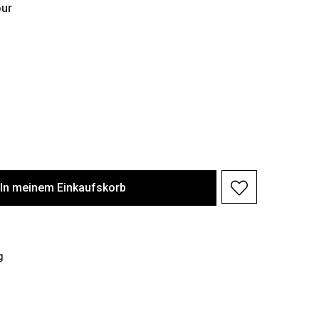
ur
In meinem Einkaufskorb
g