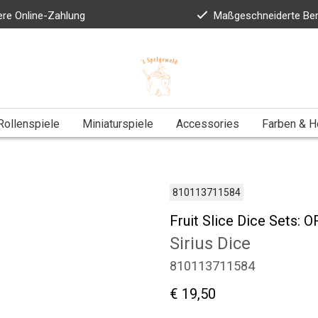
ere Online-Zahlung
Maßgeschneiderte Be
Rollenspiele
Miniaturspiele
Accessories
Farben & 
810113711584
Fruit Slice Dice Sets:
Sirius Dice
810113711584
€ 19,50