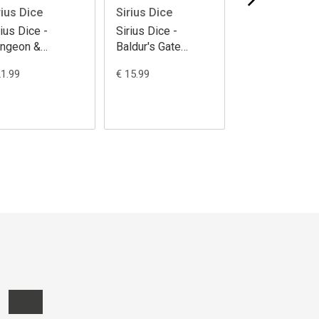
rius Dice
Sirius Dice
Sirius Dice
rius Dice -
Sirius Dice -
Sirius Dice -
ngeon &
Baldur's Gate
Dungeon &
agons
Treasure Packs
Dragons Yawn
21.99
€ 15.99
€ 22.99
dermountain
PDQ
Portal Treasur
easure Packs
Packs PDQ