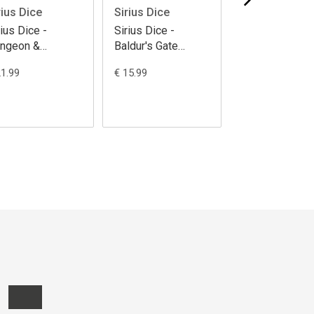
rius Dice
Sirius Dice
Sirius Dice
rius Dice -
Sirius Dice -
Sirius Dice -
ngeon &
Baldur's Gate
Dungeon &
agons
Treasure Packs
Dragons Yawn
21.99
€ 15.99
€ 22.99
dermountain
PDQ
Portal Treasur
easure Packs
Packs PDQ