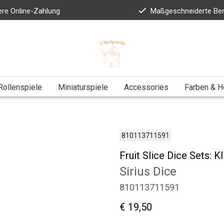
ere Online-Zahlung
Maßgeschneiderte Be
Rollenspiele
Miniaturspiele
Accessories
Farben & 
810113711591
Fruit Slice Dice Sets: K
Sirius Dice
810113711591
€ 19,50