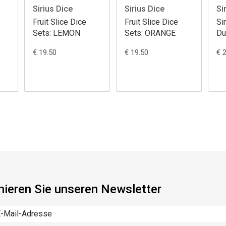
Sirius Dice
Sirius Dice
Si
Fruit Slice Dice
Fruit Slice Dice
Si
Sets: LEMON
Sets: ORANGE
Du
Dr
€ 19.50
€ 19.50
€ 
Un
Tr
ieren Sie unseren Newsletter