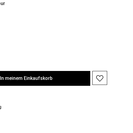
ur
In meinem Einkaufskorb
g