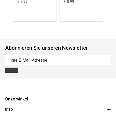
€ 8.99
€ 8.99
€ 1
Abonnieren Sie unseren Newsletter
Onze winkel
Info
Route
BE 0648.822.409