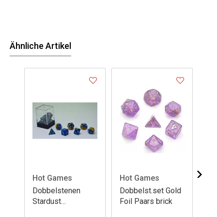
Ähnliche Artikel
Hot Games
Hot Games
Ho
Dobbelstenen
Dobbelst.set Gold
Do
Stardust
Foil Paars brick
Ju
Goud/Blauw 7set
Ro